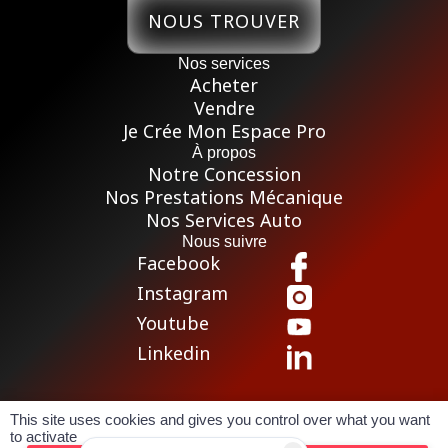
NOUS TROUVER
Nos services
Acheter
Vendre
Je Crée Mon Espace Pro
À propos
Notre Concession
Nos Prestations Mécanique
Nos Services Auto
Nous suivre
Facebook
Instagram
Youtube
Linkedin
This site uses cookies and gives you control over what you want
Pour les trajets courts, privilégiez la marche ou le vélo
to activate
Conditions générales de vente