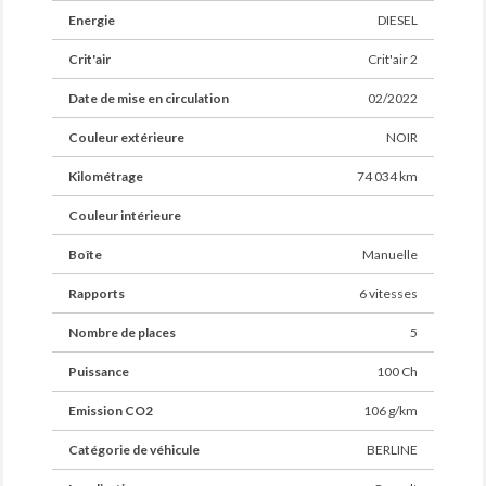
Energie
DIESEL
Crit'air
Crit'air 2
Date de mise en circulation
02/2022
Couleur extérieure
NOIR
Kilométrage
74 034 km
Couleur intérieure
Boîte
Manuelle
Rapports
6 vitesses
Nombre de places
5
Puissance
100 Ch
Emission CO2
106 g/km
Catégorie de véhicule
BERLINE