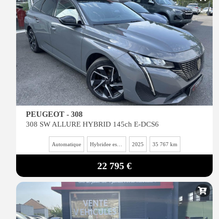
PEUGEOT - 308
308 SW ALLURE HYBRID 145ch E-DCS6
Automatique
Hybridee essence
2025
35 767 km
22 795 €