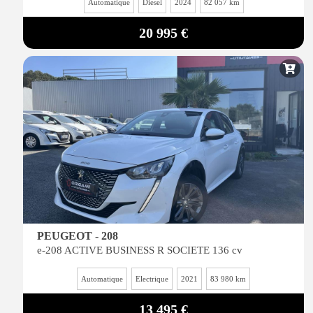
Automatique
Diesel
2024
82 057 km
20 995 €
PEUGEOT - 208
e-208 ACTIVE BUSINESS R SOCIETE 136 cv
Automatique
Electrique
2021
83 980 km
13 495 €