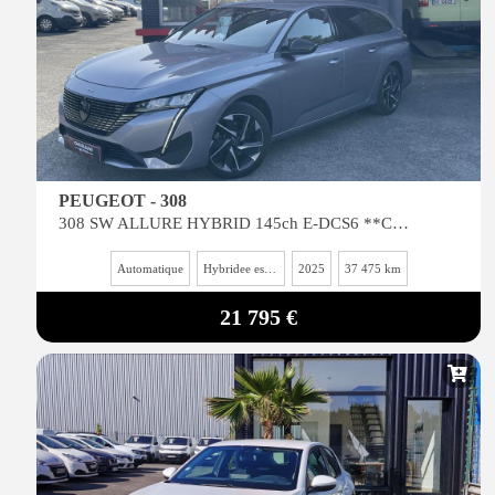
PEUGEOT - 308
308 SW ALLURE HYBRID 145ch E-DCS6 **CAMERA 360**
Automatique
Hybridee essence
2025
37 475 km
21 795 €