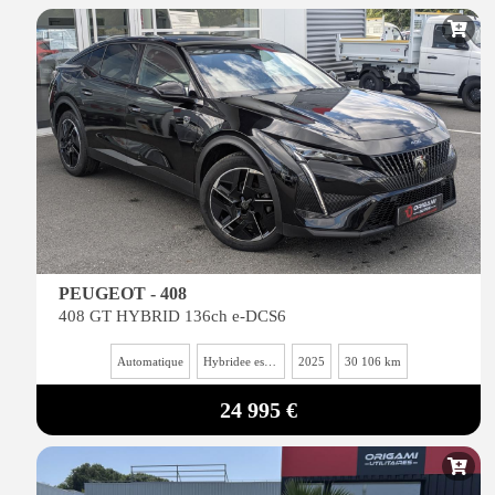
PEUGEOT - 408
408 GT HYBRID 136ch e-DCS6
Automatique
Hybridee essence
2025
30 106 km
24 995 €