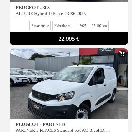
PEUGEOT - 308
ALLURE Hybrid 145ch e-DCS6 2025
Automatique
Hybridee essence
2025
35 107 km
22 995 €
PEUGEOT - PARTNER
PARTNER 3 PLACES Standard 650KG BlueHDi S&S 100