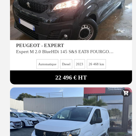
PEUGEOT - EXPERT
Expert M 2.0 BlueHDi 145 S&S EAT8 FOURGON NOIR
Automatique
Diesel
2023
26 468 km
22 496 € HT