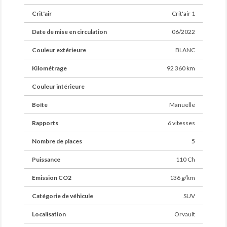
Crit'air
Crit'air 1
Date de mise en circulation
06/2022
Couleur extérieure
BLANC
Kilométrage
92 360 km
Couleur intérieure
Boîte
Manuelle
Rapports
6 vitesses
Nombre de places
5
Puissance
110 Ch
Emission CO2
136 g/km
Catégorie de véhicule
SUV
Localisation
Orvault