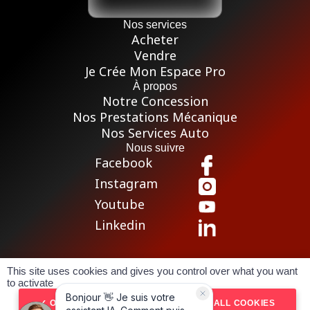
Nos services
Acheter
Vendre
Je Crée Mon Espace Pro
À propos
Notre Concession
Nos Prestations Mécanique
Nos Services Auto
Nous suivre
Facebook
Instagram
Youtube
Linkedin
This site uses cookies and gives you control over what you want
Pour les trajets courts, privilégiez la marche ou le vélo
to activate
Conditions générales de vente
Mentions légales
OK, ACCEPT ALL
DENY ALL COOKIES