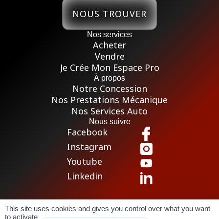
NOUS TROUVER
Nos services
Acheter
Vendre
Je Crée Mon Espace Pro
À propos
Notre Concession
Nos Prestations Mécanique
Nos Services Auto
Nous suivre
Facebook
Instagram
Youtube
Linkedin
This site uses cookies and gives you control over what you want
Pour les trajets courts, privilégiez la marche ou le vélo
to activate