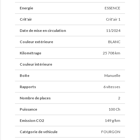
Energie
ESSENCE
Crit'air
Crit'air 1
Date de mise en circulation
11/2024
Couleur extérieure
BLANC
Kilométrage
25 708 km
Couleur intérieure
Boîte
Manuelle
Rapports
6 vitesses
Nombre de places
2
Puissance
100 Ch
Emission CO2
149 g/km
Catégorie de véhicule
FOURGON