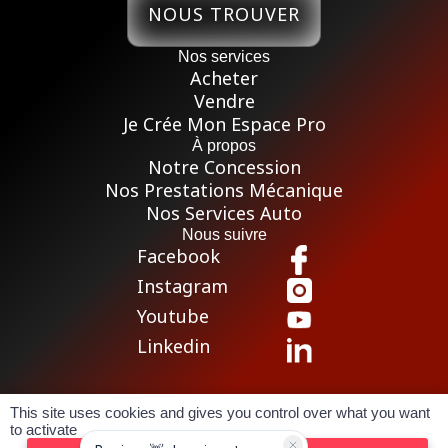
NOUS TROUVER
Nos services
Acheter
Vendre
Je Crée Mon Espace Pro
À propos
Notre Concession
Nos Prestations Mécanique
Nos Services Auto
Nous suivre
Facebook
Instagram
Youtube
Linkedin
This site uses cookies and gives you control over what you want
Pour les trajets courts, privilégiez la marche ou le vélo
to activate
Conditions générales de vente