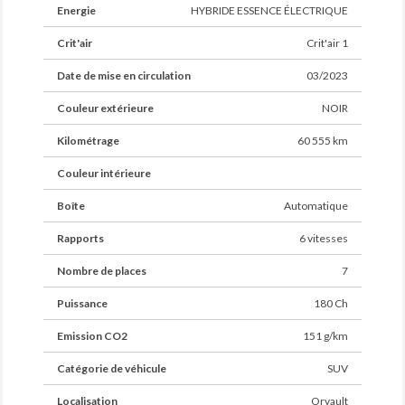
Energie
HYBRIDE ESSENCE ÉLECTRIQUE
Crit'air
Crit'air 1
Date de mise en circulation
03/2023
Couleur extérieure
NOIR
Kilométrage
60 555 km
Couleur intérieure
Boîte
Automatique
Rapports
6 vitesses
Nombre de places
7
Puissance
180 Ch
Emission CO2
151 g/km
Catégorie de véhicule
SUV
Localisation
Orvault