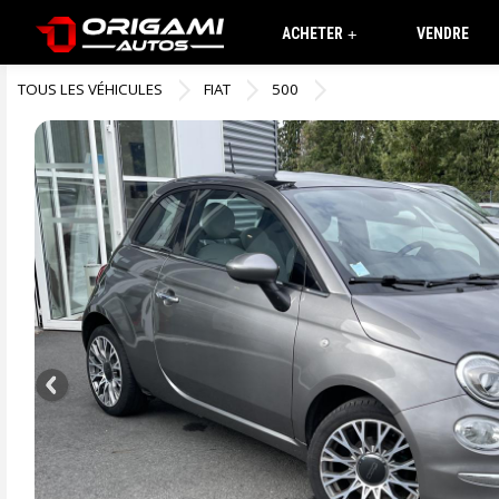
ACHETER
VENDRE
+
TOUS LES VÉHICULES
FIAT
500