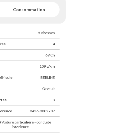
Consommation
5 vitesses
ces
4
69 Ch
109 g/km
éhicule
BERLINE
Orvault
rtes
3
férence
0426-0002707
) Voiture particulière - conduite
intérieure