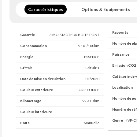
Caractéristiques
Options & Equipements
Rapports
Garantie
3 MOIS MOTEUR BOITE PONT
Nombre de pla
Consommation
5.10 l/100km
Puissance
Energie
ESSENCE
Emission CO2
Crit'air
Crit'air 1
Catégorie de v
Date de mise en circulation
01/2020
Localisation
Couleur extérieure
GRIS FONCE
Nombre de po
Kilométrage
92 310 km
Numéro de ré
Couleur intérieure
Genre
(VP-CI
Boîte
Manuelle