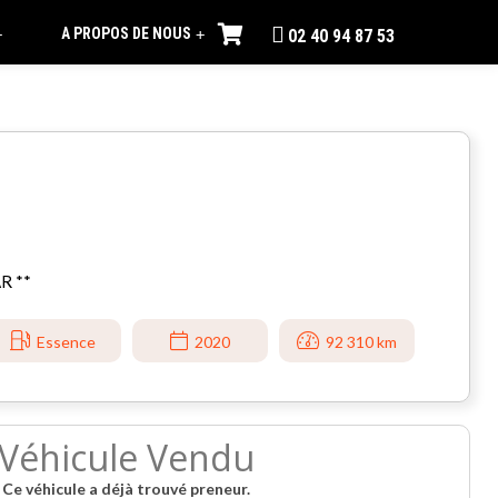
A PROPOS DE NOUS
+
+
02 40 94 87 53
R **
Essence
2020
92 310 km
Véhicule Vendu
Ce véhicule a déjà trouvé preneur.