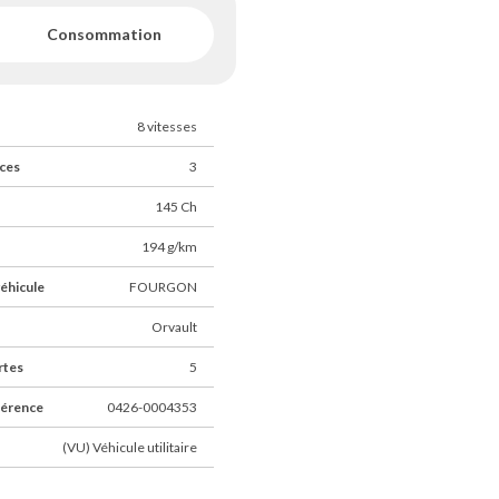
Consommation
8 vitesses
ces
3
145 Ch
194 g/km
éhicule
FOURGON
Orvault
rtes
5
férence
0426-0004353
(VU) Véhicule utilitaire