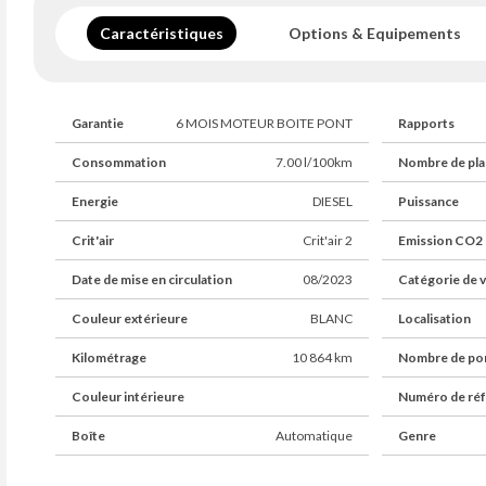
Caractéristiques
Options & Equipements
Garantie
6 MOIS MOTEUR BOITE PONT
Rapports
Consommation
7.00 l/100km
Nombre de pla
Energie
DIESEL
Puissance
Crit'air
Crit'air 2
Emission CO2
Date de mise en circulation
08/2023
Catégorie de v
Couleur extérieure
BLANC
Localisation
Kilométrage
10 864 km
Nombre de po
Couleur intérieure
Numéro de ré
Boîte
Automatique
Genre