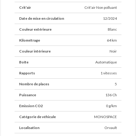
Crit'air
Crit'air Non polluant
Date de mise en circulation
12/2024
Couleur extérieure
Blanc
Kilométrage
64 km
Couleur intérieure
Noir
Boîte
Automatique
Rapports
1 vitesses
Nombre de places
5
Puissance
136 Ch
Emission CO2
0 g/km
Catégorie de véhicule
MONOSPACE
Localisation
Orvault