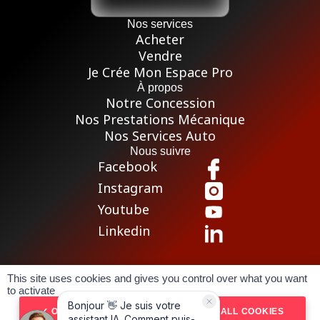
Nos services
Acheter
Vendre
Je Crée Mon Espace Pro
À propos
Notre Concession
Nos Prestations Mécanique
Nos Services Auto
Nous suivre
Facebook
Instagram
Youtube
Linkedin
This site uses cookies and gives you control over what you want
Pour les trajets courts, privilégiez la marche ou le vélo
to activate
Conditions générales de vente
Mentions légales
OK, ACCEPT ALL
DENY ALL COOKIES