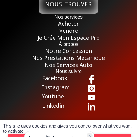
NOUS TROUVER
Nos services
Acheter
Vendre
Je Crée Mon Espace Pro
À propos
Notre Concession
Nos Prestations Mécanique
Nos Services Auto
Nous suivre
Facebook
Instagram
Youtube
Linkedin
This site uses cookies and gives you control over what you want
Pour les trajets courts, privilégiez la marche ou le vélo
to activate
Conditions générales de vente