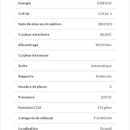
Energie
ESSENCE
Crit'air
Crit'air 1
Date de mise en circulation
08/2020
Couleur extérieure
BLANC
Kilométrage
99 259 km
Couleur intérieure
Boîte
Automatique
Rapports
8 vitesses
Nombre de places
3
Puissance
130 Ch
Emission CO2
172 g/km
Catégorie de véhicule
FOURGON
Localisation
Orvault