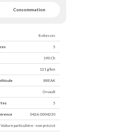
Consommation
8 vitesses
ces
5
190 Ch
121 g/km
éhicule
BREAK
Orvault
rtes
5
férence
0426-0004230
 Voiture particulière - non précisé