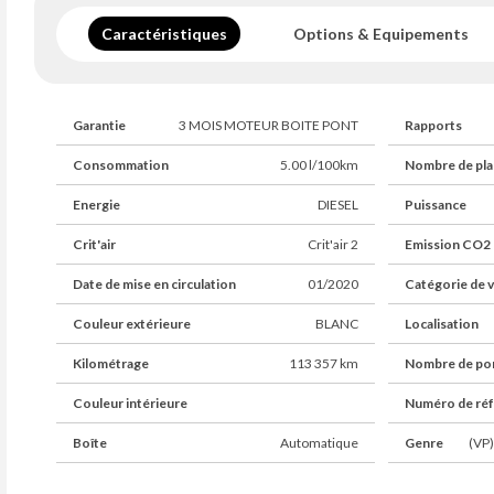
Caractéristiques
Options & Equipements
Garantie
3 MOIS MOTEUR BOITE PONT
Rapports
Consommation
5.00 l/100km
Nombre de pla
Energie
DIESEL
Puissance
Crit'air
Crit'air 2
Emission CO2
Date de mise en circulation
01/2020
Catégorie de v
Couleur extérieure
BLANC
Localisation
Kilométrage
113 357 km
Nombre de po
Couleur intérieure
Numéro de ré
Boîte
Automatique
Genre
(VP)