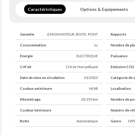
Caractéristiques
Options & Equipements
Garantie
6 MOIS MOTEUR, BOITE, PONT
Rapports
Consommation
nc
Nombre de pla
Energie
ELECTRIQUE
Puissance
Crit'air
Crit'air Non polluant
Emission CO2
Date de mise en circulation
01/2023
Catégorie de v
Couleur extérieure
NOIR
Localisation
Kilométrage
28 155 km
Nombre de po
Couleur intérieure
Numéro de ré
Boîte
Automatique
Genre
(VP)