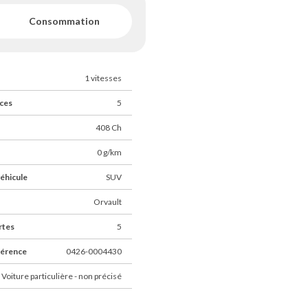
Consommation
1 vitesses
ces
5
408 Ch
0 g/km
éhicule
SUV
Orvault
rtes
5
férence
0426-0004430
 Voiture particulière - non précisé