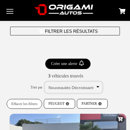
Menu
FILTRER LES RÉSULTATS
Créer une alerte
3
véhicules trouvés
Trier par
Effacer les filtres
PEUGEOT
PARTNER