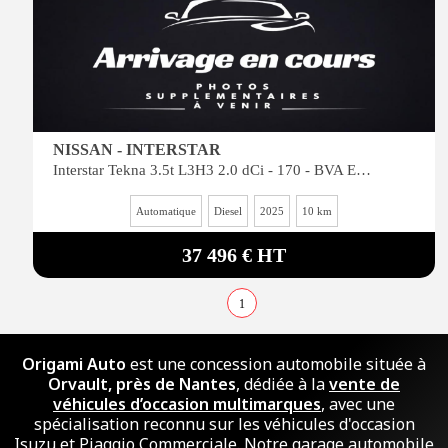
NISSAN - INTERSTAR
Interstar Tekna 3.5t L3H3 2.0 dCi - 170 - BVA Euro VIe III 2024 FOURGON Fourgon L3H3 Traction
Automatique
Diesel
2025
10 km
37 496 € HT
1
Origami Auto
est une concession automobile située à
Orvault, près de Nantes
, dédiée à la
vente de
véhicules d’occasion multimarques
, avec une
spécialisation reconnu sur les véhicules d'occasion
Isuzu et Piaggio Commerciale. Notre garage automobile