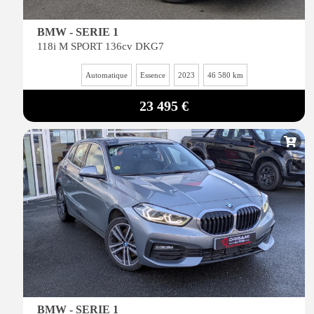
BMW - SERIE 1
118i M SPORT 136cv DKG7
Automatique
Essence
2023
46 580 km
23 495 €
BMW - SERIE 1