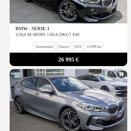
BMW - SERIE 1
118iA M SPORT 136ch DKG7 F40
Automatique
Essence
2024
14 999 km
26 995 €