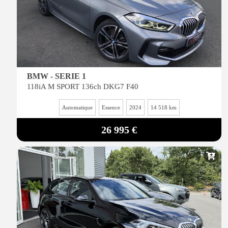
BMW - SERIE 1
118iA M SPORT 136ch DKG7 F40
Automatique
Essence
2024
14 518 km
26 995 €