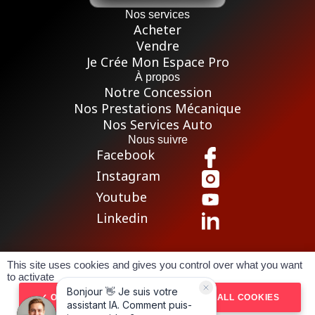
Nos services
Acheter
Vendre
Je Crée Mon Espace Pro
À propos
Notre Concession
Nos Prestations Mécanique
Nos Services Auto
Nous suivre
Facebook
Instagram
Youtube
Linkedin
This site uses cookies and gives you control over what you want
Pour les trajets courts, privilégiez la marche ou le vélo
to activate
Conditions générales de vente
Mentions légales
OK, ACCEPT ALL
DENY ALL COOKIES
Politique de confidentialité